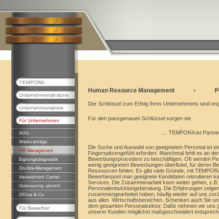
Human Resource Management
Pers
•
Der Schlüssel zum Erfolg Ihres Unternehmens sind engagi
Für den passgenauen Schlüssel sorgen wir.
.... TEMPORA ist Partner für Person
Die Suche und Auswahl von geeignetem Personal ist eine
Fingerspitzengefühl erfordert. Manchmal fehlt es an de
Bewerbungsprocedere zu beschäftigen. Oft werden Pers
wenig geeigneten Bewerbungen überflutet, für deren Be
Ressourcen fehlen. Es gibt viele Gründe, mit TEMPOR
Bewerberpool man geeignete Kandidaten rekrutieren kann
Services. Die Zusammenarbeit kann weiter gehen, z.B
Personalentwicklungsberatung. Die Erfahrungen zeig
zusammengearbeitet haben, häufig wieder auf uns zu
aus allen Wirtschaftsbereichen. Schenken auch Sie uns
dem gesamten Personalsektor. Dafür nehmen wir uns ger
unserer Kunden möglichst maßgeschneidert entsprec