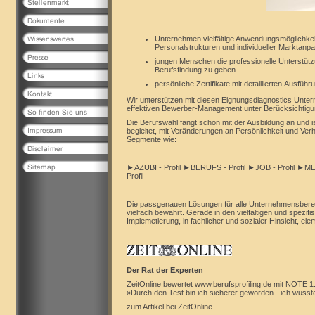
Unternehmen vielfältige Anwendungsmöglichkeit
Personalstrukturen und individueller Marktanp
jungen Menschen die professionelle Unterstütz
Berufsfindung zu geben
persönliche Zertifikate mit detaillierten Ausfü
Wir unterstützen mit diesen Eignungsdiagnostics Unter
effektiven Bewerber-Management unter Berücksichtig
Die Berufswahl fängt schon mit der Ausbildung an und 
begleitet, mit Veränderungen an Persönlichkeit und Ve
Segmente wie:
►AZUBI - Profil
►BERUFS - Profil
►JOB - Profil
►MEDI
Profil
Die passgenauen Lösungen für alle Unternehmensberei
vielfach bewährt. Gerade in den vielfältigen und spezif
Implemetierung, in fachlicher und sozialer Hinsicht, ele
Der Rat der Experten
ZeitOnline bewertet
www.berufsprofiling.de
mit NOTE 1
»Durch den Test bin ich sicherer geworden - ich wusste
zum Artikel bei ZeitOnline