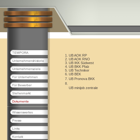
UB AOK RP
UB AOK RNO
UB IKK Südwest
UB BKK Pfalz
UB Techniker
UB BEK
UB Pronova BKK
UB minijob zentrale